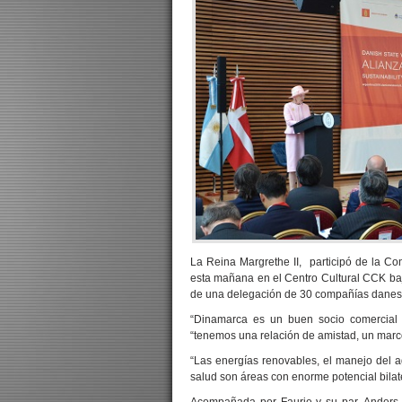
La Reina Margrethe II, participó de la Co
esta mañana en el Centro Cultural CCK bajo
de una delegación de 30 compañías danes
“Dinamarca es un buen socio comercial p
“tenemos una relación de amistad, un marc
“Las energías renovables, el manejo del a
salud son áreas con enorme potencial bilat
Acompañada por Faurie y su par, Anders 