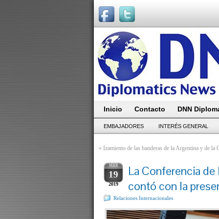
Inicio
Contacto
DNN Diploma
EMBAJADORES
INTERÉS GENERAL
«
Izamiento de las banderas de la Argentina y de l
MAR
La Conferencia de
19
contó con la prese
2019
Relaciones Internacionales