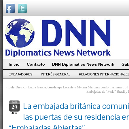
Inicio
Contacto
DNN Diplomatics News Network
Gal
EMBAJADORES
INTERÉS GENERAL
RELACIONES INTERNACIONALE
«
Luly Dietrich, Laura García, Guadalupe Lorente y Myrian Martinez conforman nuestro 
Embajadas de “Feria” Brasil y P
ABR
La embajada británica comuni
29
2019
las puertas de su residencia e
“Embajadas Abiertas”