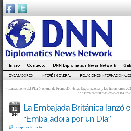
Inicio
Contacto
DNN Diplomatics News Network
Gal
EMBAJADORES
INTERÉS GENERAL
RELACIONES INTERNACIONALE
«
Lanzamiento del Plan Nacional de Promoción de las Exportaciones y las Inversiones 20
Se estima continuarán estables las in
MAR
La Embajada Británica lanzó e
11
2024
“Embajadora por un Día”
Cómplices del Ëxito