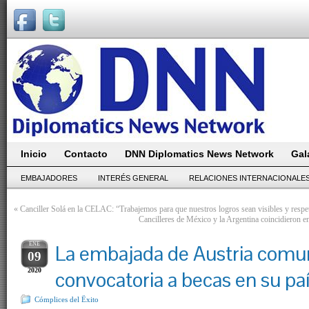
Inicio
Contacto
DNN Diplomatics News Network
Gal
EMBAJADORES
INTERÉS GENERAL
RELACIONES INTERNACIONALE
«
Canciller Solá en la CELAC: “Trabajemos para que nuestros logros sean visibles y respe
Cancilleres de México y la Argentina coincidieron en 
ENE
La embajada de Austria comu
09
2020
convocatoria a becas en su paí
Cómplices del Ëxito