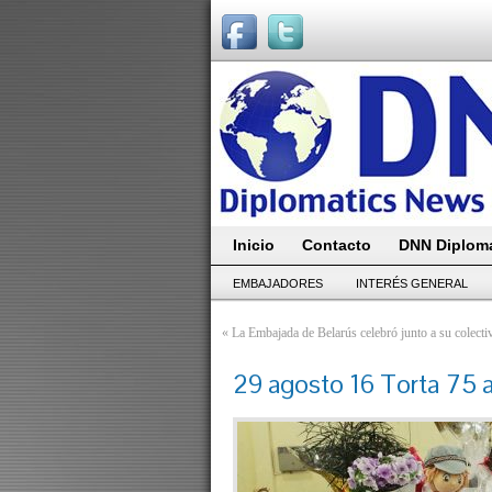
Inicio
Contacto
DNN Diploma
EMBAJADORES
INTERÉS GENERAL
«
La Embajada de Belarús celebró junto a su colec
29 agosto 16 Torta 75 a