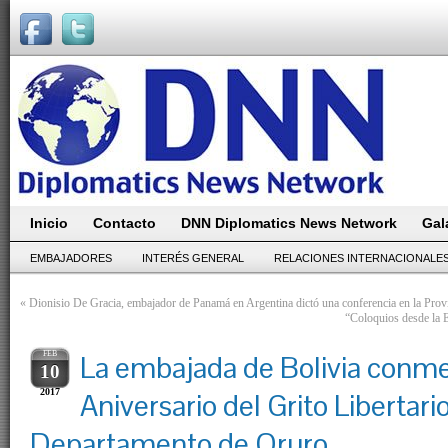
Inicio
Contacto
DNN Diplomatics News Network
Gal
EMBAJADORES
INTERÉS GENERAL
RELACIONES INTERNACIONALE
«
Dionisio De Gracia, embajador de Panamá en Argentina dictó una conferencia en la Prov
“Coloquios desde la 
FEB
La embajada de Bolivia conm
10
2017
Aniversario del Grito Libertari
Departamento de Oruro