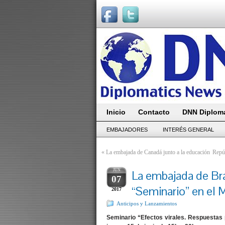
Inicio
Contacto
DNN Diploma
EMBAJADORES
INTERÉS GENERAL
«
La embajada de Canadá junto a la educación
Repú
JUN
La embajada de Bra
07
“Seminario” en el
2017
Anticipos y Lanzamientos
Seminario “Efectos virales. Respuestas p