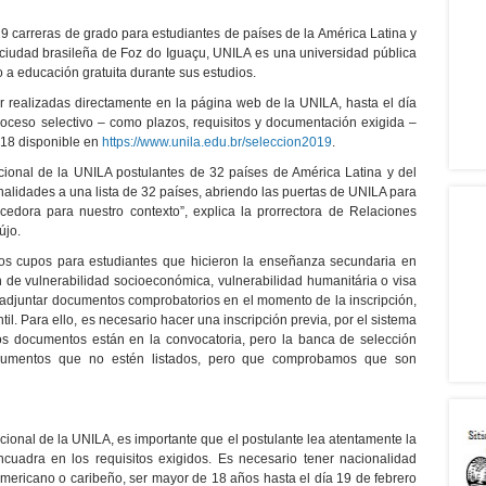
9 carreras de grado para estudiantes de países de la América Latina y
a ciudad brasileña de Foz do Iguaçu, UNILA es una universidad pública
 a educación gratuita durante sus estudios.
er realizadas directamente en la página web de la UNILA, hasta el día
proceso selectivo – como plazos, requisitos y documentación exigida –
018 disponible en
https://www.unila.edu.br/seleccion2019
.
acional de la UNILA postulantes de 32 países de América Latina y del
alidades a una lista de 32 países, abriendo las puertas de UNILA para
edora para nuestro contexto”, explica la prorrectora de Relaciones
újo.
os cupos para estudiantes que hicieron la enseñanza secundaria en
n de vulnerabilidad socioeconómica, vulnerabilidad humanitária o visa
 adjuntar documentos comprobatorios en el momento de la inscripción,
il. Para ello, es necesario hacer una inscripción previa, por el sistema
“Los documentos están en la convocatoria, pero la banca de selección
ocumentos que no estén listados, pero que comprobamos que son
acional de la UNILA, es importante que el postulante lea atentamente la
ncuadra en los requisitos exigidos. Es necesario tener nacionalidad
ericano o caribeño, ser mayor de 18 años hasta el día 19 de febrero