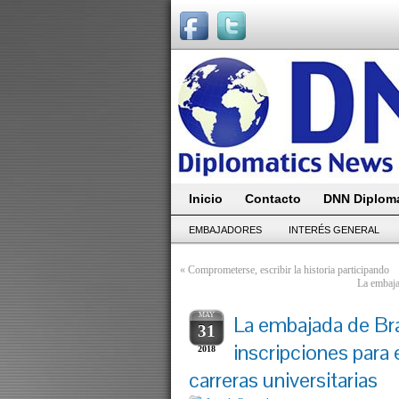
Inicio
Contacto
DNN Diploma
EMBAJADORES
INTERÉS GENERAL
«
Comprometerse, escribir la historia participando
La embaja
MAY
La embajada de Br
31
inscripciones para
2018
carreras universitarias