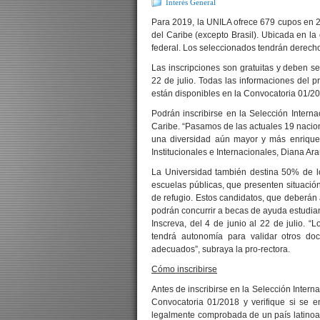
Interés General
Para 2019, la UNILA ofrece 679 cupos en 2
del Caribe (excepto Brasil). Ubicada en l
federal. Los seleccionados tendrán derecho
Las inscripciones son gratuitas y deben s
22 de julio. Todas las informaciones del 
están disponibles en la Convocatoria 01/2
Podrán inscribirse en la Selección Intern
Caribe. “Pasamos de las actuales 19 nacion
una diversidad aún mayor y más enriquec
Institucionales e Internacionales, Diana Ara
La Universidad también destina 50% de l
escuelas públicas, que presenten situació
de refugio. Estos candidatos, que deberán
podrán concurrir a becas de ayuda estudiant
Inscreva, del 4 de junio al 22 de julio. 
tendrá autonomía para validar otros d
adecuados”, subraya la pro-rectora.
Cómo inscribirse
Antes de inscribirse en la Selección Intern
Convocatoria 01/2018 y verifique si se e
legalmente comprobada de un país latinoam