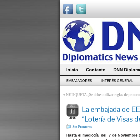
Inicio
Contacto
DNN Diploma
EMBAJADORES
INTERÉS GENERAL
«
NETIQUETA ¿Se deben utilizar reglas de protocolo
OCT
La embajada de E
11
“Lotería de Visas 
2016
Sin Fronteras
Hasta el mediodía del 7 de Noviembre de