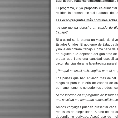
cual deberá hacerse electrónicamente a t
El programa, cuyo propósito es aumentar l
residencia permanente a ciudadanos de d
Las ocho preguntas más comunes sobre l
¿A qué me da derecho un visado de div
trabajo?
Si a usted se le otorga un visado de diver
Estados Unidos. El gobierno de Estados Uni
y no le encontrará trabajo. Como parte de s
en alguien que dependa del gobierno de 
probar que tiene una cantidad específica
circunstancias durante la entrevista para el
¿Por qué no es mi país elegible para el pr
Los países que han enviado más de 50.0
elegibles para la lotería de visados de d
permanentemente no podemos predecir cuán
Si me inscribo en el programa de visados 
una solicitud por separado como solicitante 
Ambos cónyuges pueden presentar cada un
requisitos de elegibilidad. Si uno de los
dependiente derivado. Asegúrese de incl