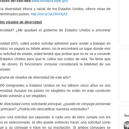
ravés del sitio web
www.dvlottery.state.gov
.
a diversidad étnica y racial de los Estados Unidos, ofrece visas de
eterminados países.
http://ow.ly/JulJ304XjA2
os visados de diversidad
ersidad? ¿Me ayudará el gobierno de Estados Unidos a encontrar
sidad (DV), usted podrá solicitar admisión para residir y trabajar en
dos no pagará su billete aéreo, no le encontrará un lugar donde vivir
u solicitud de visado, usted tendrá que probar que no se va a convertir
Estados Unidos para que le cubra sus costos de vida. No tiene que
 de dinero. El funcionario consular considerará la totalidad de sus
 visado.
ograma de visados de diversidad de este año?
00 inmigrantes a Estados Unidos en los últimos cinco años no son
iversidad. Aunque los países no elegibles no están en esta condición
do volverán a ser elegibles.
de diversidad como solicitante principal, ¿puede mi cónyuge presentar
principal? ¿Podría ello descalificar nuestras solicitudes?
o una solicitud por separado si cada uno de ellos cumple con los
 dos es seleccionado, el otro puede entonces hacer una solicitud como
uir a su cónyuge e hijos en su inscripción. Si ambos cónyuges se