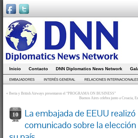
Inicio
Contacto
DNN Diplomatics News Network
Gal
EMBAJADORES
INTERÉS GENERAL
RELACIONES INTERNACIONALE
«
Iberia y British Airways presentaron el “PROGRAMA ON BUSINESS”
Buenos Aires celebra junto a Croacia, E
NOV
La embajada de EEUU realizó
10
2016
comunicado sobre la elección 
su país