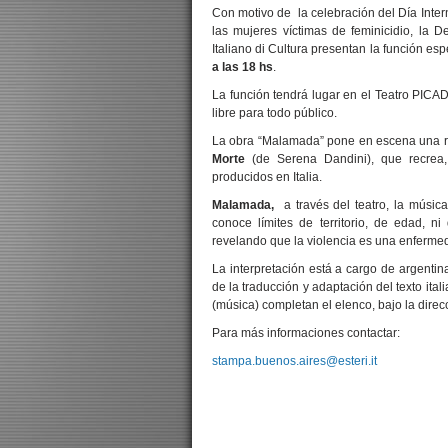
Con motivo de la celebración del Día Inter
las mujeres víctimas de feminicidio, la D
Italiano di Cultura presentan la función esp
a las 18 hs
.
La función tendrá lugar en el Teatro PICA
libre para todo público.
La obra “Malamada” pone en escena una ree
Morte
(de Serena Dandini), que recrea
producidos en Italia.
Malamada,
a través del teatro, la músic
conoce límites de territorio, de edad, n
revelando que la violencia es una enferme
La interpretación está a cargo de argentin
de la traducción y adaptación del texto ital
(música) completan el elenco, bajo la dire
Para más informaciones contactar:
stampa.buenos.aires@esteri.it