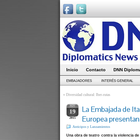
Inicio
Contacto
DNN Diploma
EMBAJADORES
INTERÉS GENERAL
«
Diversidad cultural: Iber-rutas
NOV
La Embajada de Ital
19
Europea presenta
2015
Anticipos y Lanzamientos
Una obra de teatro contra la violencia de