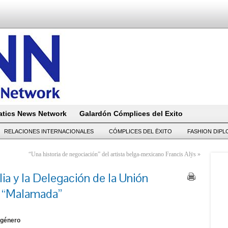
tics News Network
Galardón Cómplices del Exito
RELACIONES INTERNACIONALES
CÓMPLICES DEL ËXITO
FASHION DIP
“Una historia de negociación” del artista belga-mexicano Francis Alÿs
»
ia y la Delegación de la Unión
n “Malamada”
 género