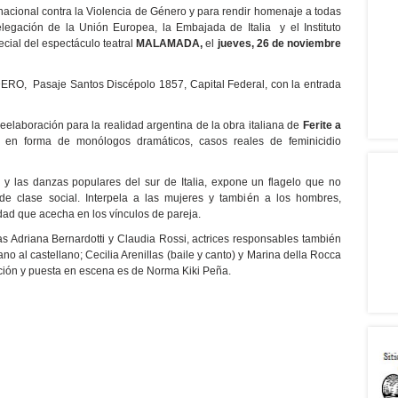
nacional contra la Violencia de Género y para rendir homenaje a todas
elegación de la Unión Europea, la Embajada de Italia y el Instituto
ecial del espectáculo teatral
MALAMADA,
el
jueves, 26 de noviembre
DERO, Pasaje Santos Discépolo 1857, Capital Federal, con la entrada
laboración para la realidad argentina de la obra italiana de
Ferite a
, en forma de monólogos dramáticos, casos reales de feminicidio
a y las danzas populares del sur de Italia, expone un flagelo que no
i de clase social. Interpela a las mujeres y también a los hombres,
dad que acecha en los vínculos de pareja.
as Adriana Bernardotti y Claudia Rossi, actrices responsables también
iano al castellano; Cecilia Arenillas (baile y canto) y Marina della Rocca
cción y puesta en escena es de Norma Kiki Peña.