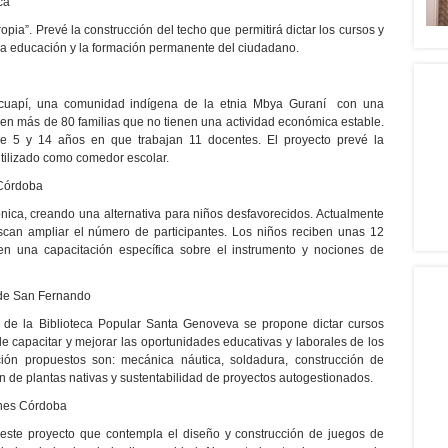
ca
ropia”. Prevé la construcción del techo que permitirá dictar los cursos y
, la educación y la formación permanente del ciudadano.
acuapí, una comunidad indígena de la etnia Mbya Guraní con una
ven más de 80 familias que no tienen una actividad económica estable.
re 5 y 14 años en que trabajan 11 docentes. El proyecto prevé la
utilizado como comedor escolar.
 Córdoba
ónica, creando una alternativa para niños desfavorecidos. Actualmente
scan ampliar el número de participantes. Los niños reciben unas 12
n una capacitación específica sobre el instrumento y nociones de
 de San Fernando
s de la Biblioteca Popular Santa Genoveva se propone dictar cursos
de capacitar y mejorar las oportunidades educativas y laborales de los
ión propuestos son: mecánica náutica, soldadura, construcción de
ión de plantas nativas y sustentabilidad de proyectos autogestionados.
unes Córdoba
este proyecto que contempla el diseño y construcción de juegos de