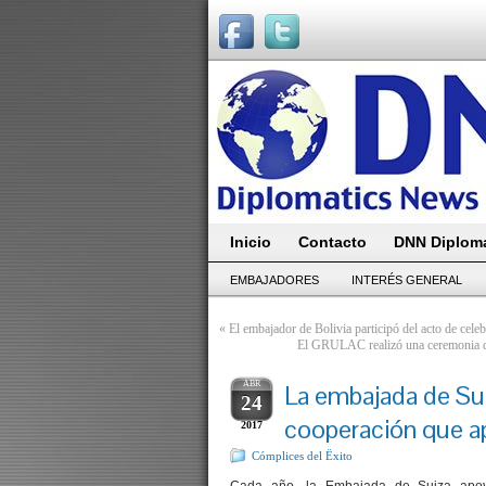
Inicio
Contacto
DNN Diploma
EMBAJADORES
INTERÉS GENERAL
«
El embajador de Bolivia participó del acto de celeb
El GRULAC realizó una ceremonia d
ABR
La embajada de Sui
24
cooperación que a
2017
Cómplices del Ëxito