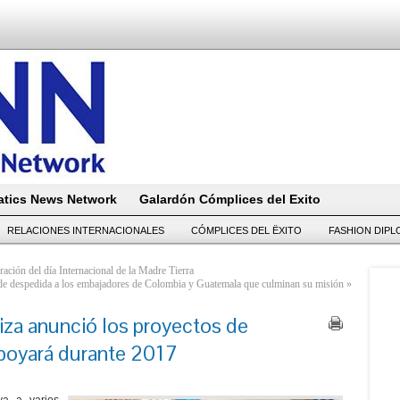
tics News Network
Galardón Cómplices del Exito
RELACIONES INTERNACIONALES
CÓMPLICES DEL ËXITO
FASHION DIP
ración del día Internacional de la Madre Tierra
e despedida a los embajadores de Colombia y Guatemala que culminan su misión
»
za anunció los proyectos de
poyará durante 2017