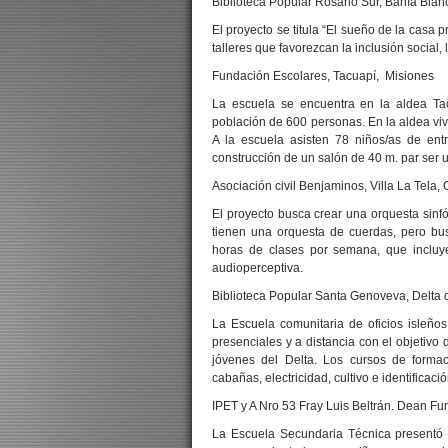
Biblioteca Popular Rosario Sur, Bahía Blan
El proyecto se titula “El sueño de la casa p
talleres que favorezcan la inclusión social
Fundación Escolares, Tacuapí, Misiones
La escuela se encuentra en la aldea T
población de 600 personas. En la aldea vi
A la escuela asisten 78 niños/as de ent
construcción de un salón de 40 m. par ser 
Asociación civil Benjaminos, Villa La Tela,
El proyecto busca crear una orquesta sinf
tienen una orquesta de cuerdas, pero bu
horas de clases por semana, que incluye
audioperceptiva.
Biblioteca Popular Santa Genoveva, Delta
La Escuela comunitaria de oficios isleño
presenciales y a distancia con el objetivo 
jóvenes del Delta. Los cursos de formac
cabañas, electricidad, cultivo e identificac
IPET y A Nro 53 Fray Luis Beltrán. Dean F
La Escuela Secundaria Técnica presentó 