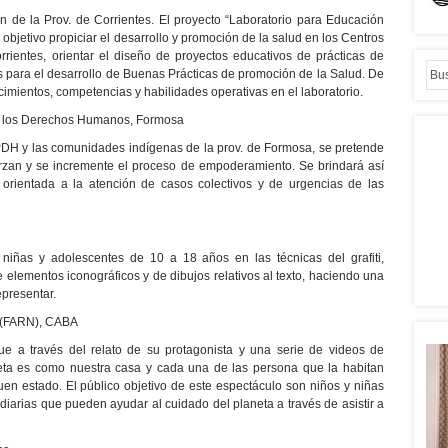
n de la Prov. de Corrientes. El proyecto “Laboratorio para Educación
bjetivo propiciar el desarrollo y promoción de la salud en los Centros
rrientes, orientar el diseño de proyectos educativos de prácticas de
s para el desarrollo de Buenas Prácticas de promoción de la Salud. De
cimientos, competencias y habilidades operativas en el laboratorio.
r los Derechos Humanos, Formosa
AAPDH y las comunidades indígenas de la prov. de Formosa, se pretende
rzan y se incremente el proceso de empoderamiento. Se brindará así
ará orientada a la atención de casos colectivos y de urgencias de las
 niñas y adolescentes de 10 a 18 años en las técnicas del grafiti,
 elementos iconográficos y de dibujos relativos al texto, haciendo una
epresentar.
 (FARN), CABA
e a través del relato de su protagonista y una serie de videos de
neta es como nuestra casa y cada una de las persona que la habitan
n estado. El público objetivo de este espectáculo son niños y niñas
iarias que pueden ayudar al cuidado del planeta a través de asistir a