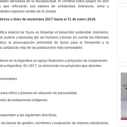
des derivadas de la discapacidad. Al construir estos juegos no solo
o que reforzarán sus valores de solidaridad, tolerancia, amor y
tintos espacios verdes de la ciudad.
brirse a fines de noviembre 2017 hasta el 31 de enero 2018.
ítica exterior de Suiza es fomentar el desarrollo sostenible. Asimismo,
ad, justicia y bienestar del ser humano y toman en cuenta los intereses
tica, la preocupación primordial de Suiza para el Desarrollo y la
a calidad de vida de las poblaciones más vulnerables.
blece en la Argentina un apoyo financiero a proyectos de cooperación
ública Argentina. En 2017, se priorizarán los proyectos que aborden
 renovables
 para niños y jóvenes en situación de precariedad.
usión de poblaciones indígenas
responden a las siguientes directivas:
 las tareas de gestión, monitoreo y evaluación de manera satisfactoria,