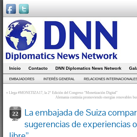
Inicio
Contacto
DNN Diplomatics News Network
Gal
EMBAJADORES
INTERÉS GENERAL
RELACIONES INTERNACIONALE
«
Llega #MONETIZA17, la 2° Edición del Congreso “Monetización Digital”
Alemania continúa promoviendo energías renovables busc
SEP
La embajada de Suiza compart
22
2017
sugerencias de experiencias ot
libre”