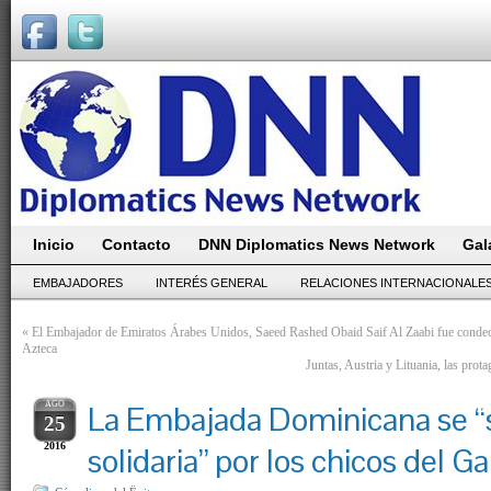
Inicio
Contacto
DNN Diplomatics News Network
Gal
EMBAJADORES
INTERÉS GENERAL
RELACIONES INTERNACIONALE
«
El Embajador de Emiratos Árabes Unidos, Saeed Rashed Obaid Saif Al Zaabi fue conde
Azteca
Juntas, Austria y Lituania, las pro
AGO
La Embajada Dominicana se “s
25
2016
solidaria” por los chicos del G