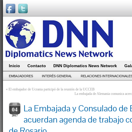
Inicio
Contacto
DNN Diplomatics News Network
Gal
EMBAJADORES
INTERÉS GENERAL
RELACIONES INTERNACIONALE
«
El embajador de Ucrania participó de la reunión de la UCCEB
La embajada de Alemania comunica acerc
ABR
La Embajada y Consulado de B
04
2017
acuerdan agenda de trabajo c
de Rosario