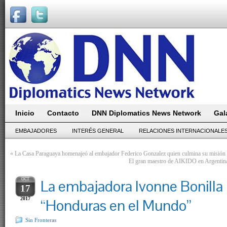
Inicio
Contacto
DNN Diplomatics News Network
Gal
EMBAJADORES
INTERÉS GENERAL
RELACIONES INTERNACIONALE
«
La Casa Paraguaya homenajeó al embajador Federico Gonzalez quien culmina su misión 
El gran maestro de AIKIDO en Argentina 
OCT
La embajadora Ivonne Bonilla
17
2017
“Honduras en el Mundo”
Sin Fronteras