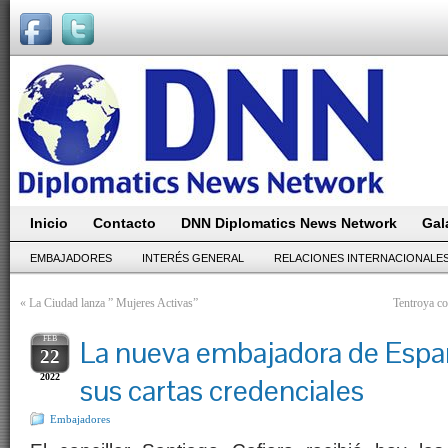
Inicio
Contacto
DNN Diplomatics News Network
Gal
EMBAJADORES
INTERÉS GENERAL
RELACIONES INTERNACIONALE
«
La Ciudad lanza ” Mujeres Activas”
Tentroya c
FEB
La nueva embajadora de Espa
22
2022
sus cartas credenciales
Embajadores