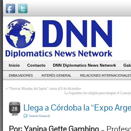
Inicio
Contacto
DNN Diplomatics News Network
Gal
EMBAJADORES
INTERÉS GENERAL
RELACIONES INTERNACIONALE
«
“Nuevas Miradas del Japón” cierra el 8 de diciembre
La Argentina fue elegida para integrar el Consej
NOV
Llega a Córdoba la “Expo Arg
28
2019
Interés General
Por: Yanina Gette Gambino
– Profes