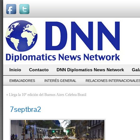
Inicio
Contacto
DNN Diplomatics News Network
Gal
EMBAJADORES
INTERÉS GENERAL
RELACIONES INTERNACIONALE
«
Llega la 10º edición del Buenos Aires Celebra Brasil
7septbra2