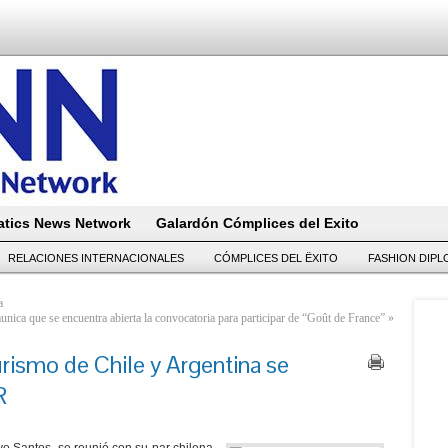
tics News Network
Galardón Cómplices del Exito
RELACIONES INTERNACIONALES
CÓMPLICES DEL ËXITO
FASHION DIP
a
nica que se encuentra abierta la convocatoria para participar de “Goût de France”
»
urismo de Chile y Argentina se
R