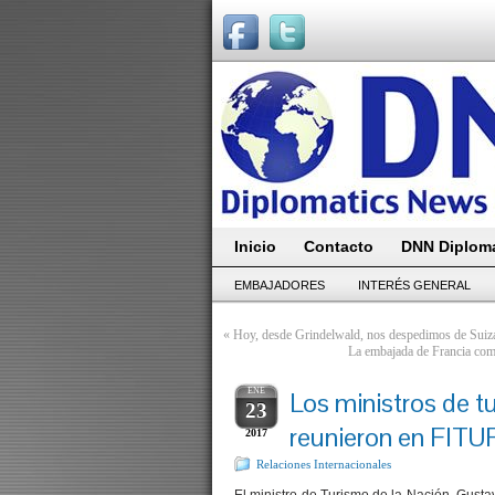
Inicio
Contacto
DNN Diploma
EMBAJADORES
INTERÉS GENERAL
«
Hoy, desde Grindelwald, nos despedimos de Suiz
La embajada de Francia comu
ENE
Los ministros de t
23
reunieron en FITU
2017
Relaciones Internacionales