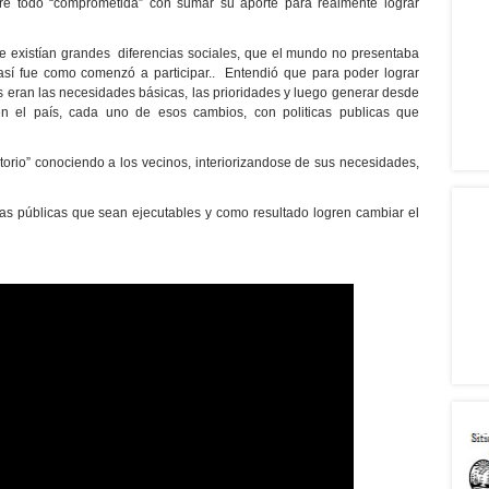
re todo “comprometida” con sumar su aporte para realmente lograr
 existían grandes diferencias sociales, que el mundo no presentaba
así fue como comenzó a participar.. Entendió que para poder lograr
 eran las necesidades básicas, las prioridades y luego generar desde
 el país, cada uno de esos cambios, con politicas publicas que
itorio” conociendo a los vecinos, interiorizandose de sus necesidades,
icas públicas que sean ejecutables y como resultado logren cambiar el