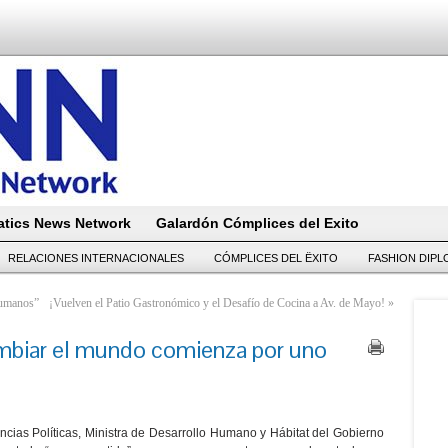
tics News Network
Galardón Cómplices del Exito
RELACIONES INTERNACIONALES
CÓMPLICES DEL ËXITO
FASHION DIP
Humanos”
¡Vuelven el Patio Gastronómico y el Desafío de Cocina a Av. de Mayo!
»
ambiar el mundo comienza por uno
encias Políticas, Ministra de Desarrollo Humano y Hábitat del Gobierno