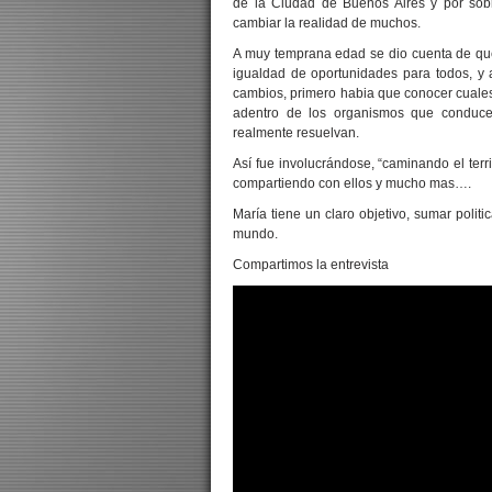
de la Ciudad de Buenos Aires y por sob
cambiar la realidad de muchos.
A muy temprana edad se dio cuenta de que
igualdad de oportunidades para todos, y 
cambios, primero habia que conocer cuales
adentro de los organismos que conducen
realmente resuelvan.
Así fue involucrándose, “caminando el terr
compartiendo con ellos y mucho mas….
María tiene un claro objetivo, sumar polit
mundo.
Compartimos la entrevista