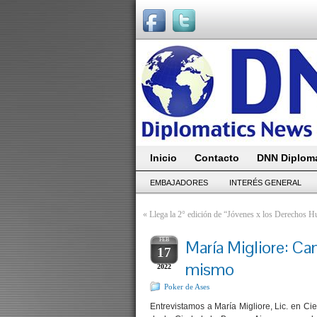
Inicio
Contacto
DNN Diploma
EMBAJADORES
INTERÉS GENERAL
«
Llega la 2° edición de “Jóvenes x los Derechos 
FEB
María Migliore: C
17
mismo
2022
Poker de Ases
Entrevistamos a María Migliore, Lic. en Ci