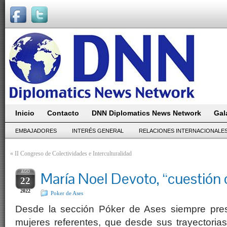
Inicio
Contacto
DNN Diplomatics News Network
Gal
EMBAJADORES
INTERÉS GENERAL
RELACIONES INTERNACIONALE
«
II Congreso de Colectividades e Interculturalidad
AGO
María Noel Devoto, “cuestión 
22
2022
Poker de Ases
Desde la sección Póker de Ases siempre pres
mujeres referentes, que desde sus trayectorias