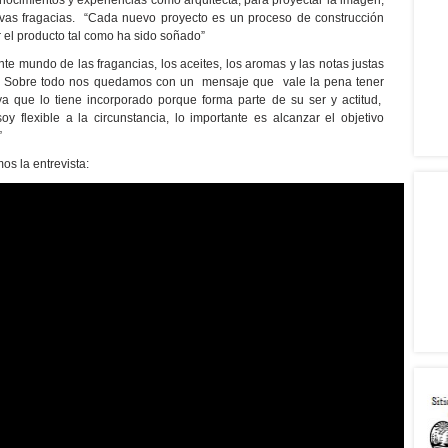
onocimientos y experiencias como arquitecta, para proyectar la imagen,
as fragacias. “Cada nuevo proyecto es un proceso de construcción
 el producto tal como ha sido soñado”
e mundo de las fragancias, los aceites, los aromas y las notas justas
e. Sobre todo nos quedamos con un mensaje que vale la pena tener
ya que lo tiene incorporado porque forma parte de su ser y actitud,
y flexible a la circunstancia, lo importante es alcanzar el objetivo
”
os la entrevista: