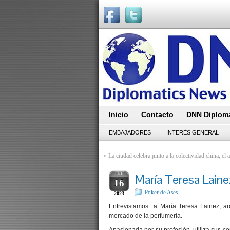
Inicio
Contacto
DNN Diploma
EMBAJADORES
INTERÉS GENERAL
«
La ciudad celebra junto a la colectividad china, el 
ENE
María Teresa Laine
16
Poker de Ases
2023
Entrevistamos a María Teresa Lainez, ar
mercado de la perfumería.