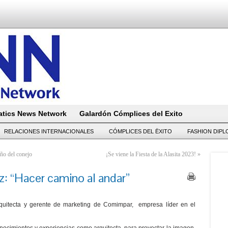
tics News Network
Galardón Cómplices del Exito
RELACIONES INTERNACIONALES
CÓMPLICES DEL ËXITO
FASHION DIP
año del conejo
¡Se viene la Fiesta de la Alasita 2023!
»
z: “Hacer camino al andar”
quitecta y gerente de marketing de Comimpar, empresa líder en el