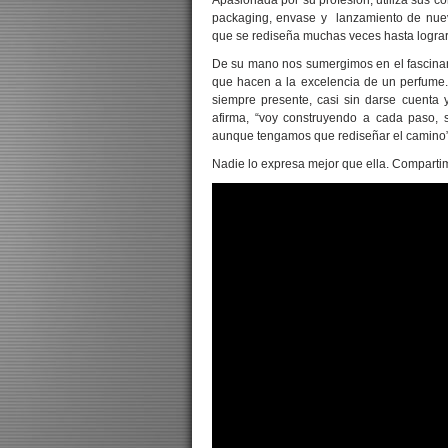
Apasionada por su profesión, utiliza sus c
packaging, envase y lanzamiento de nuev
que se rediseña muchas veces hasta lograr
De su mano nos sumergimos en el fascinant
que hacen a la excelencia de un perfum
siempre presente, casi sin darse cuenta 
afirma, “voy construyendo a cada paso, so
aunque tengamos que rediseñar el camino
Nadie lo expresa mejor que ella. Compartim