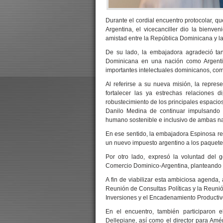
Durante el cordial encuentro protocolar, qu
Argentina, el vicecanciller dio la bienve
amistad entre la República Dominicana y la
De su lado, la embajadora agradeció tan
Dominicana en una nación como Argentina
importantes intelectuales dominicanos, co
Al referirse a su nueva misión, la repre
fortalecer las ya estrechas relaciones d
robustecimiento de los principales espacios
Danilo Medina de continuar impulsando 
humano sostenible e inclusivo de ambas n
En ese sentido, la embajadora Espinosa re
un nuevo impuesto argentino a los paquetes
Por otro lado, expresó la voluntad del
Comercio Dominico-Argentina, planteando p
A fin de viabilizar esta ambiciosa agenda, 
Reunión de Consultas Políticas y la Reuni
Inversiones y el Encadenamiento Productiv
En el encuentro, también participaron e
Dellepiane, así como el director para Amér