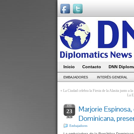
Inicio
Contacto
DNN Diploma
EMBAJADORES
INTERÉS GENERAL
«
La Ciudad celebra la Fiesta de la Alasita junto a la
La E
ENE
Marjorie Espinosa,
23
Dominicana, presen
2020
Embajadores