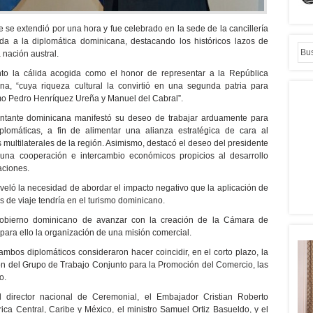
e se extendió por una hora y fue celebrado en la sede de la cancillería
nida a la diplomática dominicana, destacando los históricos lazos de
 nación austral.
to la cálida acogida como el honor de representar a la República
, “cuya riqueza cultural la convirtió en una segunda patria para
mo Pedro Henríquez Ureña y Manuel del Cabral”.
sentante dominicana manifestó su deseo de trabajar arduamente para
iplomáticas, a fin de alimentar una alianza estratégica de cara al
 multilaterales de la región. Asimismo, destacó el deseo del presidente
una cooperación e intercambio económicos propicios al desarrollo
aciones.
veló la necesidad de abordar el impacto negativo que la aplicación de
 de viaje tendría en el turismo dominicano.
 gobierno dominicano de avanzar con la creación de la Cámara de
ara ello la organización de una misión comercial.
ambos diplomáticos consideraron hacer coincidir, en el corto plazo, la
ón del Grupo de Trabajo Conjunto para la Promoción del Comercio, las
o.
l director nacional de Ceremonial, el Embajador Cristian Roberto
ica Central, Caribe y México, el ministro Samuel Ortiz Basueldo, y el