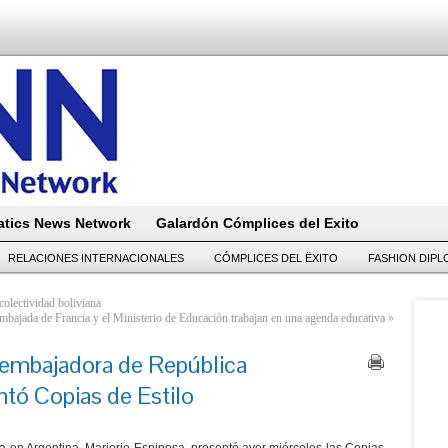
tics News Network
Galardón Cómplices del Exito
RELACIONES INTERNACIONALES
CÓMPLICES DEL ËXITO
FASHION DIP
 colectividad boliviana
mbajada de Francia y el Ministerio de Educación trabajan en una agenda educativa
»
 embajadora de República
tó Copias de Estilo