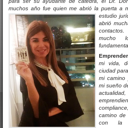
para ser su ayudante de c
á
tedra, el Dr. Do
muchos
a
ño fue quien me abrió la puerta a m
estudio jur
í
abrió much
contactos
mucho lo
fundamenta
Emprender
mi vida, 
ciudad para
mi camino y
mi sueño de
actualidad
emprendie
compliance
camino de 
con la