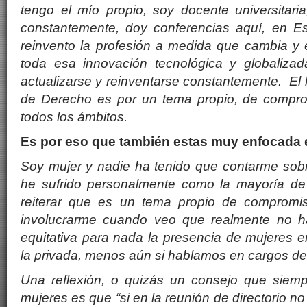
tengo el m
í
o propio, soy docente universitari
constantemente, doy conferencias aqu
í
, en E
reinvento la profesi
ón a medida que cambia y e
toda esa innovació
n
tecnol
ógica y globaliz
actualizarse y reinventarse constantemente. El 
de Derecho es por un tema propio, de comprom
todos los
á
mbitos.
Es por eso que tambi
é
n estas muy enfocada 
Soy mujer y nadie ha tenido que contarme sobre 
he sufrido personalmente como la mayor
í
a de
reiterar que es un tema propio de compromi
involucrarme cuando veo que realmente no h
equitativa para nada la presencia de mujeres 
la
privada, menos a
ú
n si hablamos en cargos de
Una reflexió
n, o quiz
á
s un consejo que siemp
mujeres es que “si en la reunión de directorio n