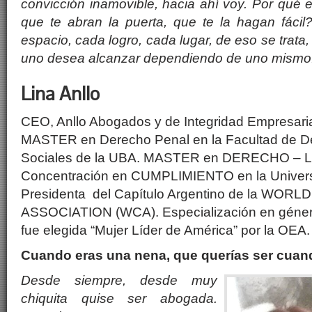
convicción inamovible, hacia ahí voy. Por qu
é
e
que te abran la puerta, que te la hagan fácil
espacio, cada logro, cada lugar, de eso se trata, 
uno desea alcanzar dependiendo de uno mismo
Lina Anllo
CEO, Anllo Abogados y de Integridad Empresari
MASTER en Derecho Penal en la Facultad de De
Sociales de la UBA. MASTER en DERECHO – L
Concentración en CUMPLIMIENTO en la Univers
Presidenta del Capítulo Argentino de la WO
ASSOCIATION (WCA). Especialización en gé
fue elegida “Mujer Líder de América” por la OEA.
Cuando eras una nena, que quer
í
as ser cuan
Desde siempre, desde muy
chiquita quise ser abogada.