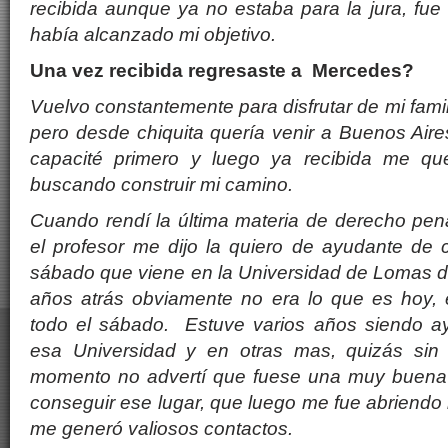
recibida aunque ya no estaba para la jura, fue 
hab
í
a alcanzado
mi objetivo.
Una vez recibida regresaste a Mercedes?
Vuelvo constantemente para disfrutar de mi fami
pero desde chiquita quer
í
a venir a Buenos Aires
capacit
é
primero y luego ya recibida me qu
buscando construir mi camino.
Cuando rend
í la ú
ltima materia de derecho pe
el profesor me dijo la quiero de ayudante de 
sábado que viene en la Universidad de Lomas 
a
ñ
os atr
á
s obviamente no era lo que es hoy, e
todo el sábado. Estuve varios años siendo a
esa Universidad y en otras mas, quiz
á
s sin
momento no advertí que fuese una muy buena 
conseguir ese lugar, que luego me fue abriendo
me generó
valiosos contactos.