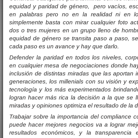
equidad y paridad de g
é
nero, pero vac
í
os, es
en palabras pero no en la realidad ni en lo
simplemente basta con mirar cualquier foto ac
dos o tres mujeres en un grupo lleno de hombr
equidad de g
é
nero se transita paso a paso, s
cada paso es un avance y hay que darlo.
Defender la paridad en todos los niveles, corp
en cualquier mesa de negociaciones donde hay
inclusi
ón de distintas miradas que las aportan i
generaciones, los millenials con su visión y exp
tecnolog
í
a y los m
á
s experimentados brindando
logran hacer m
á
s rica la decisi
ón a la que se l
miradas y opiniones optimiza el resultado de la d
Trabajar sobre la importancia del compliance 
puede hacer mejores negocios va a lograr mejo
resultados económicos, y la transparencia 