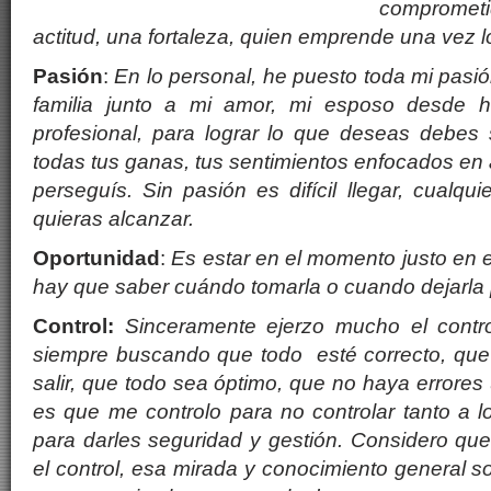
compromet
actitud, una fortaleza, quien emprende una vez l
Pasi
ó
n
:
En lo personal, he puesto toda mi pasió
familia junto a mi amor, mi esposo desde 
profesional, para lograr lo que deseas debes
todas tus ganas, tus sentimientos enfocados en 
persegu
í
s. Si
n pasión es dif
í
cil llegar, cualqu
quieras alcanzar.
Oportunidad
:
Es estar en el momento justo en el
hay que saber cu
á
ndo tomarla o cuando dejarla 
Control:
Sinceramente
ejerzo mucho el contro
siempre buscando que todo esté correcto, qu
salir, que todo sea óptimo, que no haya errores
es que me controlo para no controlar tanto a 
para darles seguridad y gestión.
Considero que
el control, esa mirada y conocimiento general so