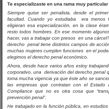
Te especializaste en una rama muy particular
Siempre quise ser penalista, desde el prime
facultad. Cuando yo estudiaba era menos f
eligieran esa especialización, en la clase
é
ram
resto todos hombres. En ese momento alguno
hacer, vas a trabajar con presos en una c
á
rcel
derecho penal tiene distintos campos de acción 
muchas mujeres cumplen funciones en el poder 
elegimos el derecho
penal econ
ó
mico.
Ahora, desde hace varios
a
ños estoy trabajan
corporativo, una derivación del derecho penal
toma mucha vigencia ya que
é
ste a
ño se sancio
las empresas que contratan con el Estado 
Compliance que no es otra cosa que
“
tran
prevención penal
”.
He trabajado en la funció
n pú
blica, en estudios 