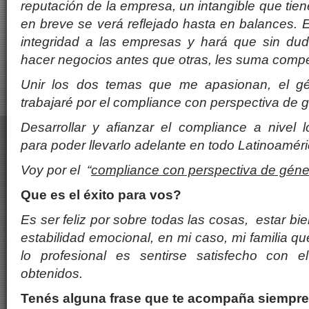
reputación de la empresa, un intangible que tie
en breve se ver
á
reflejado hasta en balances.
E
integridad a las empresas y har
á
que sin dud
hacer negocios antes que otras, les suma compet
Unir los dos temas que me apasionan, el g
trabajar
é
por el compliance con perspectiva de g
Desarrollar y afianzar el compliance a nivel lo
para poder llevarlo adelante en todo Latinoam
é
r
Voy por el
“
compliance con perspectiva de g
é
ne
Que es el
é
xito para vos?
Es ser feliz por sobre todas las cosas, estar b
estabilidad emocional, en mi caso,
mi familia q
lo profesional es sentirse satisfecho con e
obtenidos.
Ten
é
s alguna frase que te acompaña siempr