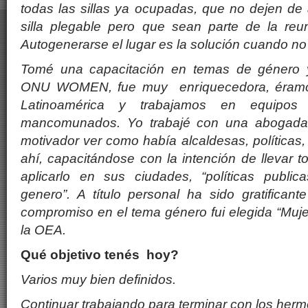
todas las sillas ya ocupadas, que no dejen de a
silla plegable pero que sean parte de la reu
Autogenera
rse el lugar es la solución cuando no
Tom
é
una capacitación en temas de g
é
nero 
ONU WOMEN, fue muy enriquecedora,
é
ram
Latinoam
é
rica y trabajamos en equipos r
mancomunados. Yo trabaj
é
con una
abogada
motivador ver como hab
í
a alcaldesas, políticas
ah
í
, capacit
á
ndose con la intención de llevar 
aplicarlo en sus ciudades, “políticas publi
genero”
. A tí
tulo personal ha sido gratificant
compromiso en el tema g
é
nero fui elegida
“
Muje
la OEA.
Qu
é
objetivo ten
és hoy?
Varios muy bien definidos.
Continuar trabajando para terminar con los herm