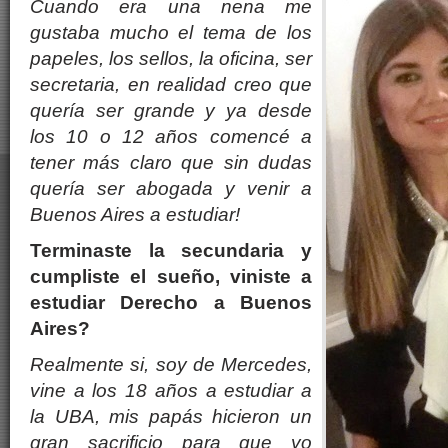
Cuando era una nena me
gustaba mucho el tema de los
papeles, los sellos, la oficina, ser
secretaria, en realidad creo que
quer
í
a ser grande y ya desde
los 10 o 12 años comencé
a
tener m
á
s claro que sin dudas
quer
í
a ser abogada y venir a
Buenos Aires a estudiar!
Terminaste la secundaria y
cumpliste el sueño, viniste a
estudiar Derecho a Buenos
Aires?
Realmente si, soy de Mercedes,
vine a los 18 años a estudiar a
la UBA, mis pap
á
s hicieron un
gran sacrificio para que yo