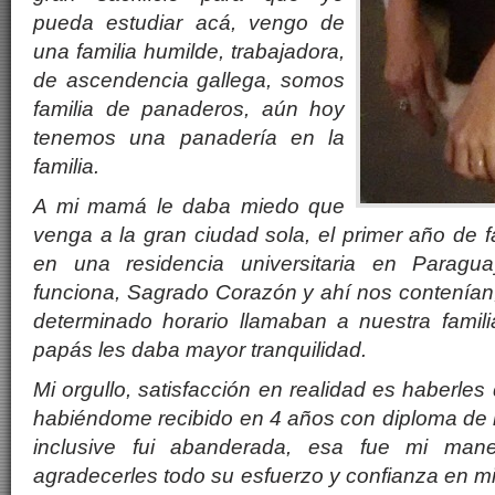
pueda estudiar ac
á,
vengo de
una familia humilde, trabajadora,
de ascendencia gallega, somos
familia de panaderos, a
ú
n hoy
tenemos una panader
ía
en la
familia
.
A mi mam
á
le daba miedo que
venga a la gran ciudad sola, el primer año de f
en una residencia universitaria en Paragu
funciona, Sagrado Coraz
ón y ah
í
nos conten
í
an
determinado horario llamaban a nuestra famil
pap
á
s les daba mayor tranquilidad.
Mi orgullo, satisfacción en realidad es haberles
habi
é
ndome recibido en 4 años con diploma de 
inclusive fui abanderada, esa fue mi maner
agradecerles todo su esfuerzo y confianza en mi