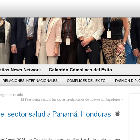
tics News Network
Galardón Cómplices del Exito
RELACIONES INTERNACIONALES
CÓMPLICES DEL ËXITO
FASHION DIP
seguir creciendo
El Presidente recibió las cartas credenciales de nuevos Embajadores
»
del sector salud a Panamá, Honduras