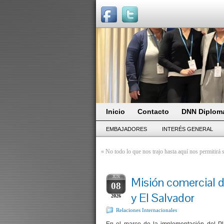
Inicio
Contacto
DNN Diploma
EMBAJADORES
INTERÉS GENERAL
«
No todo lo que nos trajo hasta aquí nos permitirá 
JUN
Misión comercial 
08
y El Salvador
2026
Relaciones Internacionales