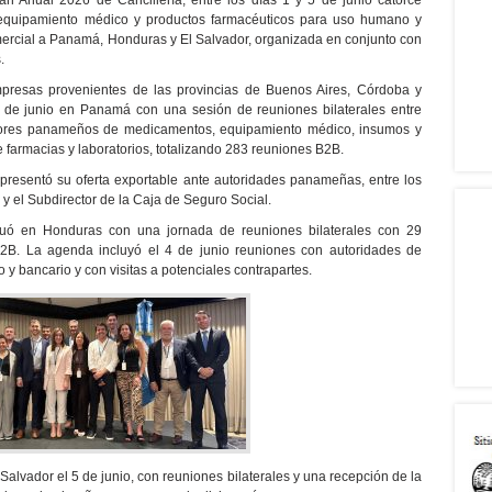
n Anual 2026 de Cancillería, entre los días 1 y 5 de junio catorce
 equipamiento médico y productos farmacéuticos para uso humano y
omercial a Panamá, Honduras y El Salvador, organizada en conjunto con
.
presas provenientes de las provincias de Buenos Aires, Córdoba y
° de junio en Panamá con una sesión de reuniones bilaterales entre
idores panameños de medicamentos, equipamiento médico, insumos y
e farmacias y laboratorios, totalizando 283 reuniones B2B.
presentó su oferta exportable ante autoridades panameñas, entre los
 y el Subdirector de la Caja de Seguro Social.
inuó en Honduras con una jornada de reuniones bilaterales con 29
 B2B. La agenda incluyó el 4 de junio reuniones con autoridades de
o y bancario y con visitas a potenciales contrapartes.
 Salvador el 5 de junio, con reuniones bilaterales y una recepción de la