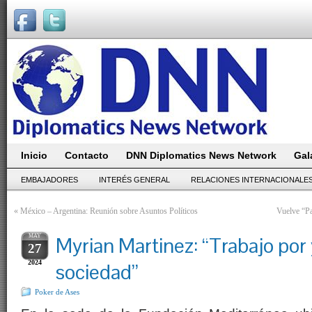
Inicio
Contacto
DNN Diplomatics News Network
Gal
EMBAJADORES
INTERÉS GENERAL
RELACIONES INTERNACIONALE
«
México – Argentina: Reunión sobre Asuntos Políticos
Vuelve “Pat
MAY
Myrian Martinez: “Trabajo por 
27
2024
sociedad”
Poker de Ases