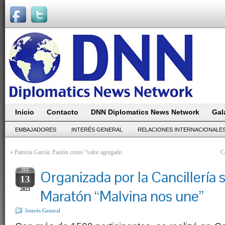
Inicio
Contacto
DNN Diplomatics News Network
Gal
EMBAJADORES
INTERÉS GENERAL
RELACIONES INTERNACIONALE
«
Patricia García: Pasión como “valor agregado
C
FEB
Organizada por la Cancillería s
13
2023
Maratón “Malvina nos une”
Interés General