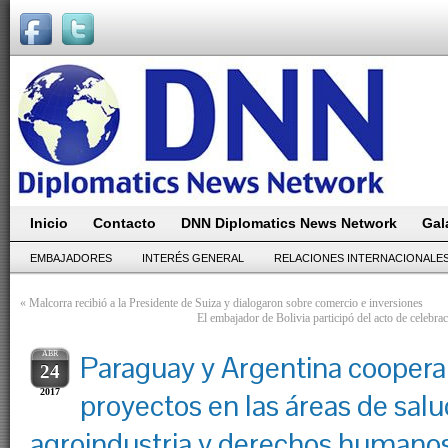
Inicio
Contacto
DNN Diplomatics News Network
Gal
EMBAJADORES
INTERÉS GENERAL
RELACIONES INTERNACIONALE
«
Malcorra recibió a la Presidente de Suiza y dialogaron sobre comercio e inversiones
El embajador de Bolivia participó del acto de celebrac
ABR
Paraguay y Argentina coopera
24
2017
proyectos en las áreas de salu
agroindustria y derechos humano