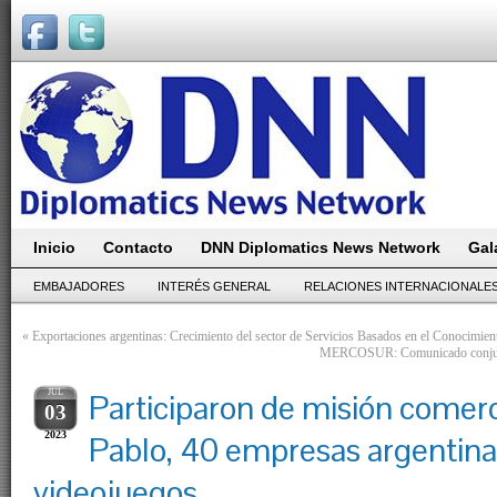
Inicio
Contacto
DNN Diplomatics News Network
Gal
EMBAJADORES
INTERÉS GENERAL
RELACIONES INTERNACIONALE
«
Exportaciones argentinas: Crecimiento del sector de Servicios Basados en el Conocimien
MERCOSUR: Comunicado conjunto 
JUL
Participaron de misión comerc
03
2023
Pablo, 40 empresas argentina
videojuegos