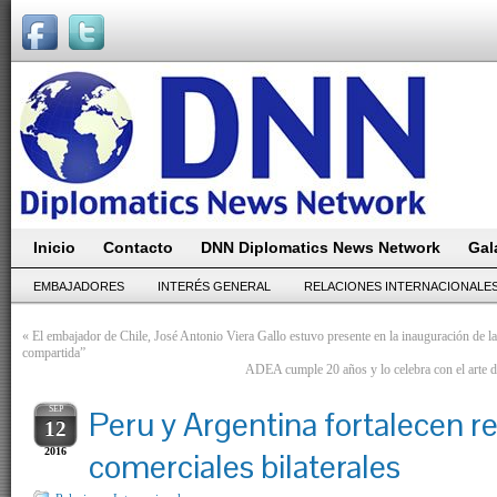
Inicio
Contacto
DNN Diplomatics News Network
Gal
EMBAJADORES
INTERÉS GENERAL
RELACIONES INTERNACIONALE
«
El embajador de Chile, José Antonio Viera Gallo estuvo presente en la inauguración 
compartida”
ADEA cumple 20 años y lo celebra con el arte d
SEP
Peru y Argentina fortalecen r
12
2016
comerciales bilaterales