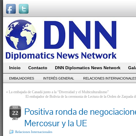
Inicio
Contacto
DNN Diplomatics News Network
Gal
EMBAJADORES
INTERÉS GENERAL
RELACIONES INTERNACIONALE
«
La embajada de Canadá junto a la “Diversidad y el Multiculturalismo”
El embajador de Bolivia de la ceremonia de Lectura de la Orden de Zarpada 
MAR
Positiva ronda de negociacion
22
2017
Mercosur y la UE
Relaciones Internacionales