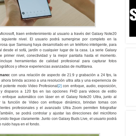
icrosoft, traen entretenimiento al usuario a través del Galaxy Note20
al siguiente nivel. El usuario podrá sumergirse por completo en la
rosa que Samsung haya desarrollado en un teléfono inteligente, para
 desde el sofá, jardín o cualquier lugar de la casa. La serie Galaxy
 primer nivel, conectividad y la mejor pantalla hasta el momento.
ncluye herramientas de calidad profesional para capturar fotos
gráficos y ofrece experiencias avanzadas de multitarea.
 mano:
con una relación de aspecto de 21:9 y grabación a 24 fps, la
ahora brinda acceso a una resolución ultra alta y una experiencia de
a el potente modo Video Profesional
[2]
con enfoque, audio, exposición,
 y disparos a 120 fps en las opciones FHD para videos de estilo
e enfoque automático con láser en el Galaxy Note20 Ultra, junto al
 y la función de Video con enfoque dinámico, brindan tomas con
lentes profesionales y el avanzado Ultra Zoom permiten fotografiar
ambién, se podrá controlar y ajustar las direcciones del micrófono
nido llegue claramente. Junto con Galaxy Buds Live, el usuario podrá
o ruido haya en el fondo.