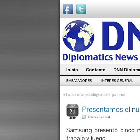
Inicio
Contacto
DNN Diploma
EMBAJADORES
INTERÉS GENERAL
«
Las secuelas psicológicas de la pandemia
SEP
Presentamos el n
21
Interés General
2020
Samsung presentó cinco nu
trabajo y juego.