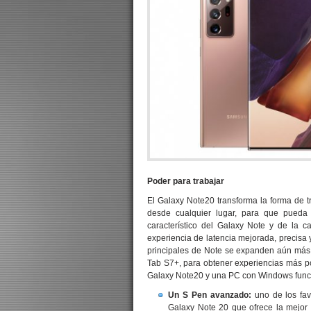
Poder para trabajar
El Galaxy Note20 transforma la forma de t
desde cualquier lugar, para que pueda 
característico del Galaxy Note y de la 
experiencia de latencia mejorada, precisa y 
principales de Note se expanden aún más 
Tab S7+, para obtener experiencias más po
Galaxy Note20 y una PC con Windows funci
Un S Pen avanzado:
uno de los fav
Galaxy Note 20 que ofrece la mejor 