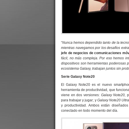
“
Nunca hemos dependido tanto de la tecno
mientras navegamos por los desafíos extra
jefe de negocios de comunicaciones móv
fácil, no más compleja. Por eso hemos int
dispositivos son herramientas poderosas pa
ecosistema Galaxy, trabajan juntos sin pr
Serie Galaxy Note20
El Galaxy Note20 es el nuevo smartpho
herramienta de productividad, que funcion
viene en dos versiones:
Galaxy Note20,
p
para trabajar y jugar; y
Galaxy Note20 Ultr
y productividad. Ambos están diseñados
conectado en todo momento del día.