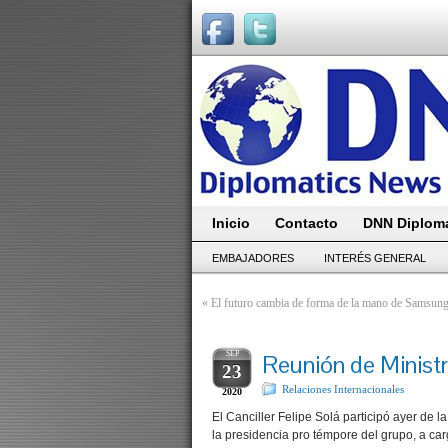
Inicio
Contacto
DNN Diploma
EMBAJADORES
INTERÉS GENERAL
«
El futuro cambia de forma de la mano de Samsun
SEP
Reunión de Minist
23
Relaciones Internacionales
2020
El Canciller Felipe Solá participó ayer de 
la presidencia pro témpore del grupo, a car