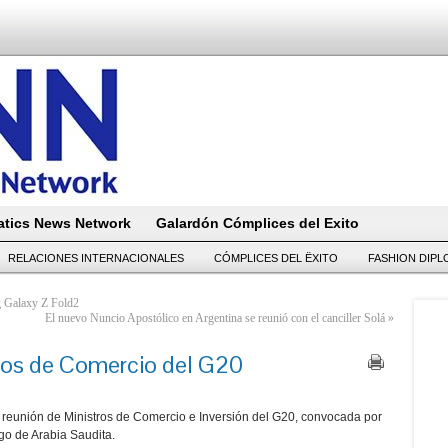
tics News Network
Galardón Cómplices del Exito
RELACIONES INTERNACIONALES
CÓMPLICES DEL ËXITO
FASHION DIP
g Galaxy Z Fold2
El nuevo Nuncio Apostólico en Argentina se reunió con el canciller Solá
»
ros de Comercio del G20
la reunión de Ministros de Comercio e Inversión del G20, convocada por
go de Arabia Saudita.