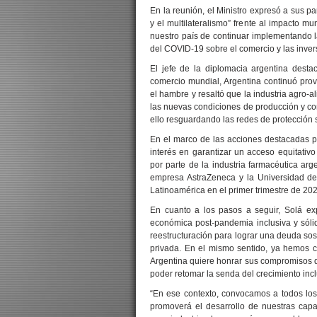
En la reunión, el Ministro expresó a sus p
y el multilateralismo” frente al impacto m
nuestro país de continuar implementando l
del COVID-19 sobre el comercio y las inver
El jefe de la diplomacia argentina dest
comercio mundial, Argentina continuó prov
el hambre y resaltó que la industria agro-
las nuevas condiciones de producción y co
ello resguardando las redes de protección 
En el marco de las acciones destacadas po
interés en garantizar un acceso equitativ
por parte de la industria farmacéutica ar
empresa AstraZeneca y la Universidad de 
Latinoamérica en el primer trimestre de 202
En cuanto a los pasos a seguir, Solá e
económica post-pandemia inclusiva y sól
reestructuración para lograr una deuda so
privada. En el mismo sentido, ya hemos c
Argentina quiere honrar sus compromisos de 
poder retomar la senda del crecimiento incl
“En ese contexto, convocamos a todos los 
promoverá el desarrollo de nuestras capa