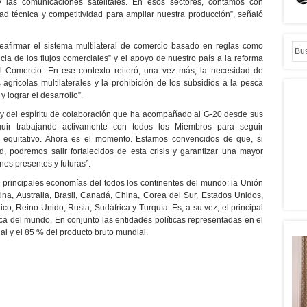
 y las comunicaciones satelitales. En esos sectores, contamos con
ad técnica y competitividad para ampliar nuestra producción”, señaló
reafirmar el sistema multilateral de comercio basado en reglas como
ncia de los flujos comerciales” y el apoyo de nuestro país a la reforma
l Comercio. En ese contexto reiteró, una vez más, la necesidad de
agrícolas multilaterales y la prohibición de los subsidios a la pesca
 lograr el desarrollo”.
oy del espíritu de colaboración que ha acompañado al G-20 desde sus
seguir trabajando activamente con todos los Miembros para seguir
y equitativo. Ahora es el momento. Estamos convencidos de que, si
, podremos salir fortalecidos de esta crisis y garantizar una mayor
nes presentes y futuras”.
 principales economías del todos los continentes del mundo: la Unión
ina, Australia, Brasil, Canadá, China, Corea del Sur, Estados Unidos,
xico, Reino Unido, Rusia, Sudáfrica y Turquía. Es, a su vez, el principal
ca del mundo. En conjunto las entidades políticas representadas en el
l y el 85 % del producto bruto mundial.