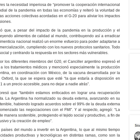
ares la necesidad imperiosa de “promover la cooperación internacional
undial de la pandemia en todas las economías y reiteró la voluntad de
as acciones colectivas acordadas en el G-20 para aliviar los impactos
siones.
acó que, a pesar del impacto de la pandemia en la producción y el
eyendo alimentos de calidad al mundo, contribuyendo así a erradicar
alimenticia nacional realizó un enorme esfuerzo para poder adaptarse a
mercialización, cumpliendo con los nuevos protocolos sanitarios. Todo
social y centrando la respuesta en los sectores más vulnerables.
r los diferentes miembros del G20, el Canciller argentino expresó el
o a los tratamientos médicos y mencionó especialmente la producción
gentina, en coordinación con México, de la vacuna desarrollada por la
Oxford, la que se espera que esté “la que estaría a disposición en
1 a un precio accesible, para no dejar a nadie atrás”.
xpresó que “también estamos enfocados en lograr una recuperación
ida. La Argentina ha normalizado su deuda externa, avanzando en su
stenible, habiendo logrado acuerdos sobre el 99% de la deuda externa
omenzado las negociaciones con el FMI”. Y al respecto, agregó: “La
manera sostenible, protegiendo el tejido social y productivo, a fin de
usivo y la creación de empleo”.
países del mundo a invertir en la Argentina, lo que al mismo tiempo
cidades productivas y tecnológicas en distintas ramas, como son la