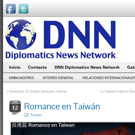
Inicio
Contacto
DNN Diplomatics News Network
Gal
EMBAJADORES
INTERÉS GENERAL
RELACIONES INTERNACIONALE
«
Dinamarca: El destino ideal para ciclistas
La Alianza Francesa Buen
ENE
Romance en Taiwán
12
2017
Turismo