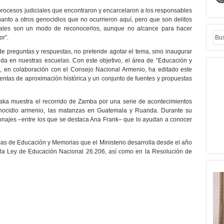
procesos judiciales que encontraron y encarcelaron a los responsables
nto a otros genocidios que no ocurrieron aquí, pero que son delitos
riales son un modo de reconocerlos, aunque no alcance para hacer
or”.
e de preguntas y respuestas, no pretende agotar el tema, sino inaugurar
ida en nuestras escuelas. Con este objetivo, el área de “Educación y
l, en colaboración con el Consejo Nacional Armenio, ha editado este
entas de aproximación histórica y un conjunto de fuentes y propuestas
paka muestra el recorrido de Zamba por una serie de acontecimientos
genocidio armenio, las matanzas en Guatemala y Ruanda. Durante su
rsonajes –entre los que se destaca Ana Frank– que lo ayudan a conocer
cas de Educación y Memorias que el Ministerio desarrolla desde el año
 la Ley de Educación Nacional 26.206, así como en la Resolución de