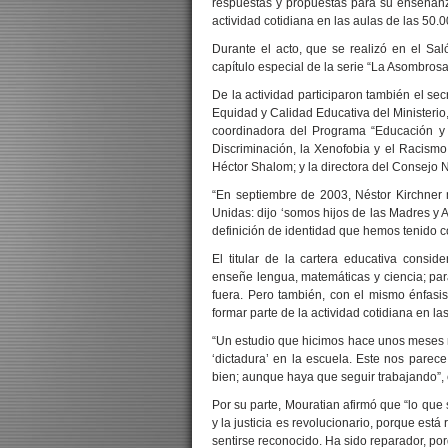
respuestas y propuestas para su enseñanza
actividad cotidiana en las aulas de las 50.
Durante el acto, que se realizó en el Sa
capítulo especial de la serie “La Asombros
De la actividad participaron también el se
Equidad y Calidad Educativa del Ministerio,
coordinadora del Programa “Educación y Me
Discriminación, la Xenofobia y el Racismo 
Héctor Shalom; y la directora del Consejo
“En septiembre de 2003, Néstor Kirchner
Unidas: dijo ‘somos hijos de las Madres y 
definición de identidad que hemos tenido co
El titular de la cartera educativa cons
enseñe lengua, matemáticas y ciencia; par
fuera. Pero también, con el mismo énfasi
formar parte de la actividad cotidiana en l
“Un estudio que hicimos hace unos meses 
‘dictadura’ en la escuela. Este nos parec
bien; aunque haya que seguir trabajando”, 
Por su parte, Mouratian afirmó que “lo que
y la justicia es revolucionario, porque es
sentirse reconocido. Ha sido reparador, por