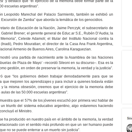
” y destacó que “el ejercicio de la memoria debe formar parte de la
000 escuelas argentinas”.
lón Leopoldo Marechal del Palacio Sarmiento, también se exhibió un
a Excursión de Zamba” que aborda la temática de los genocidios.
cretario de Educación de la Nación, Jaime Perczyk; el subsecretario de
 Gabriel Brener; el gerente general de Educ.ar S.E., Rubén D’Audia; la
moria”, Celeste Adamoli; el titular del Instituto Nacional contra la
(Inadi), Pedro Mouratian; el director de la Casa Ana Frank Argentina,
 Nacional Armenio de Buenos Aires, Carolina Karaguezian.
 mostró una partida de nacimiento ante la Asamblea de las Naciones
Abuelas de Plaza de Mayo’ –recordó Sileoni en su discurso–. Esa es la
mo gestión, en orden de preservar la memoria, la verdad y la justicia”.
ideró que “los gobiernos deben trabajar denodadamente para que se
a que mejoren los aprendizajes y para incluir a quienes todavía están
s y la misma obsesión, creemos que el ejercicio de la memoria debe
as aulas de las 50.000 escuelas argentinas”.
muestra que el 57% de los jóvenes escuchó por primera vez hablar de
e un triunfo del sistema educativo argentino, algo estaremos haciendo
concluyó el Ministro.
 se ha producido en nuestro país en el ámbito de la memoria, la verdad
tá relacionado con el sentido más profundo en que un ser humano puede
que no se puede enterrar a un muerto sin justicia”.