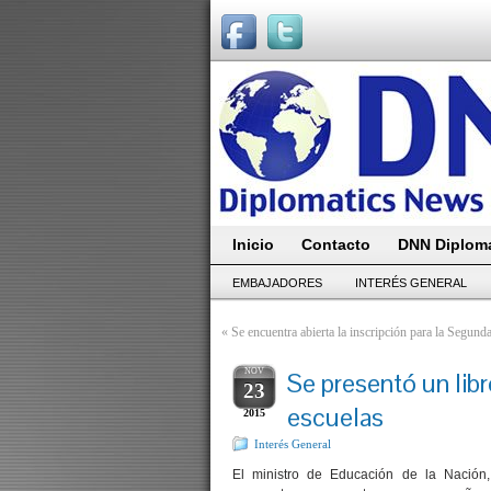
Inicio
Contacto
DNN Diploma
EMBAJADORES
INTERÉS GENERAL
«
Se encuentra abierta la inscripción para la Segu
NOV
Se presentó un libr
23
escuelas
2015
Interés General
El ministro de Educación de la Nación, 