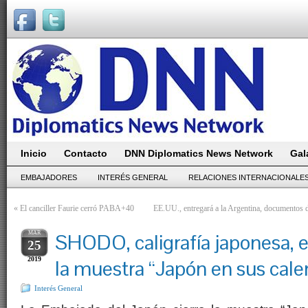
Inicio
Contacto
DNN Diplomatics News Network
Gal
EMBAJADORES
INTERÉS GENERAL
RELACIONES INTERNACIONALE
«
El canciller Faurie cerró PABA+40
EE.UU., entregará a la Argentina, documentos de
MAR
SHODO, caligrafía japonesa, en
25
2019
la muestra “Japón en sus cale
Interés General