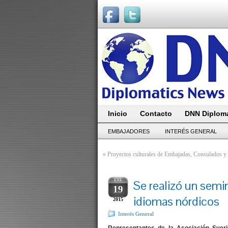
Inicio
Contacto
DNN Diploma
EMBAJADORES
INTERÉS GENERAL
«
Proyectos culturales de Embajadas, Consulados y 
ENE
Se realizó un semi
19
idiomas nórdicos
2015
Interés General