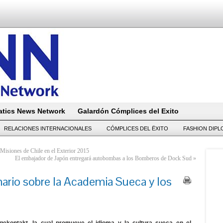
tics News Network
Galardón Cómplices del Exito
RELACIONES INTERNACIONALES
CÓMPLICES DEL ËXITO
FASHION DIP
Misiones de Chile en el Exterior 2015
El embajador de Japón entregará autobombas a los Bomberos de Dock Sud
»
nario sobre la Academia Sueca y los