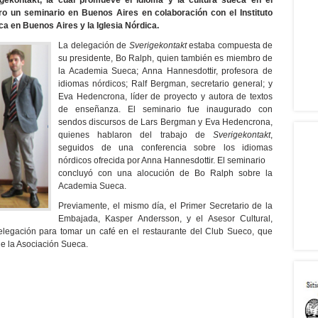
gekontakt, la cual promueve el idioma y la cultura sueca en el
ero un seminario en Buenos Aires en colaboración con el Instituto
a en Buenos Aires y la Iglesia Nórdica.
La delegación de
Sverigekontakt
estaba compuesta de
su presidente, Bo Ralph, quien también es miembro de
la Academia Sueca; Anna Hannesdottir, profesora de
idiomas nórdicos; Ralf Bergman, secretario general; y
Eva Hedencrona, líder de proyecto y autora de textos
de enseñanza. El seminario fue inaugurado con
sendos discursos de Lars Bergman y Eva Hedencrona,
quienes hablaron del trabajo de
Sverigekontakt
,
seguidos de una conferencia sobre los idiomas
nórdicos ofrecida por Anna Hannesdottir. El seminario
concluyó con una alocución de Bo Ralph sobre la
Academia Sueca.
Previamente, el mismo día, el Primer Secretario de la
Embajada, Kasper Andersson, y el Asesor Cultural,
legación para tomar un café en el restaurante del Club Sueco, que
de la Asociación Sueca.