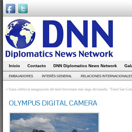
Inicio
Contacto
DNN Diplomatics News Network
Gal
EMBAJADORES
INTERÉS GENERAL
RELACIONES INTERNACIONALE
«
Suiza celebra la inauguración del túnel ferroviario más largo del mundo, “Tunel San Got
OLYMPUS DIGITAL CAMERA