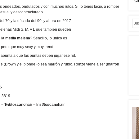
s ondeados, ondulados y con muchos rulos. Si lo tenés lacio, a romper
casual y descontracturado.
el 70 y la década del 90, y ahora en 2017
melenas Midi S, M, y L que también pueden
n la media melena
? Sencillo, lo único es
 pero que muy sexy y muy trend.
 apunta a que las puntas deben jugar ese rol.
e (Brown y el blonde) o sea marrón y rubio, Ronze viene a ser (marrón
6
6-3819
– Twt/toscanohair – Inst/toscanohair