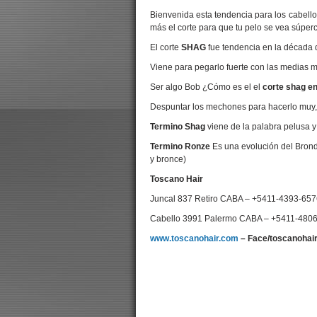
Bienvenida esta tendencia para los cabello
más el corte para que tu pelo se vea súper
El corte
SHAG
fue tendencia en la década d
Viene para pegarlo fuerte con las medias 
Ser algo Bob ¿Cómo es el el
corte shag e
Despuntar los mechones para hacerlo muy,
Termino Shag
viene de la palabra pelusa y
Termino Ronze
Es una evolución del Brond
y bronce)
Toscano Hair
Juncal 837 Retiro CABA – +5411-4393-657
Cabello 3991 Palermo CABA – +5411-480
www.toscanohair.com
– Face/toscanohair 