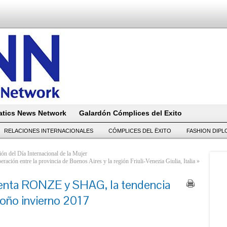
tics News Network
Galardón Cómplices del Exito
RELACIONES INTERNACIONALES
CÓMPLICES DEL ËXITO
FASHION DIP
ión del Día Internacional de la Mujer
ración entre la provincia de Buenos Aires y la región Friuli-Venezia Giulia, Italia
»
enta RONZE y SHAG, la tendencia
toño invierno 2017