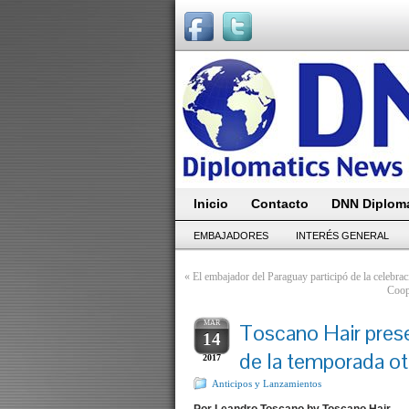
Inicio
Contacto
DNN Diploma
EMBAJADORES
INTERÉS GENERAL
«
El embajador del Paraguay participó de la celebrac
Coope
MAR
Toscano Hair pres
14
de la temporada o
2017
Anticipos y Lanzamientos