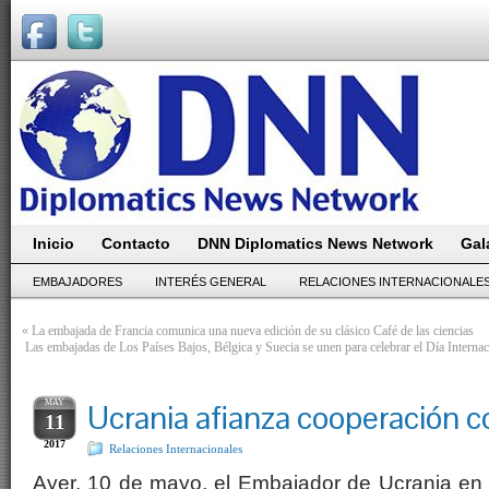
Inicio
Contacto
DNN Diplomatics News Network
Gal
EMBAJADORES
INTERÉS GENERAL
RELACIONES INTERNACIONALE
«
La embajada de Francia comunica una nueva edición de su clásico Café de las ciencias
Las embajadas de Los Países Bajos, Bélgica y Suecia se unen para celebrar el Día Internaci
MAY
Ucrania afianza cooperación c
11
2017
Relaciones Internacionales
Ayer, 10 de mayo, el Embajador de Ucrania en 