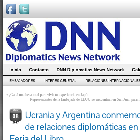
Inicio
Contacto
DNN Diplomatics News Network
Gal
EMBAJADORES
INTERÉS GENERAL
RELACIONES INTERNACIONALE
«
¡Ganá una beca total para vivir tu experiencia en Japón!
Representantes de la Embajada de EEUU se encuentran en San Juan para for
MAY
Ucrania y Argentina conmemo
08
2017
de relaciones diplomáticas en 
Feria del Libro