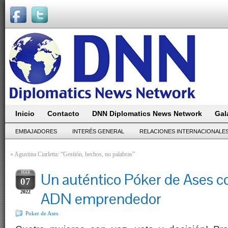
Inicio
Contacto
DNN Diplomatics News Network
Gal
EMBAJADORES
INTERÉS GENERAL
RELACIONES INTERNACIONALE
«
Agustina Ciarletta: “Gestión, hechos, no palabras”
MAR
Un auténtico Póker de Ases c
07
2022
ADN emprendedor
Poker de Ases