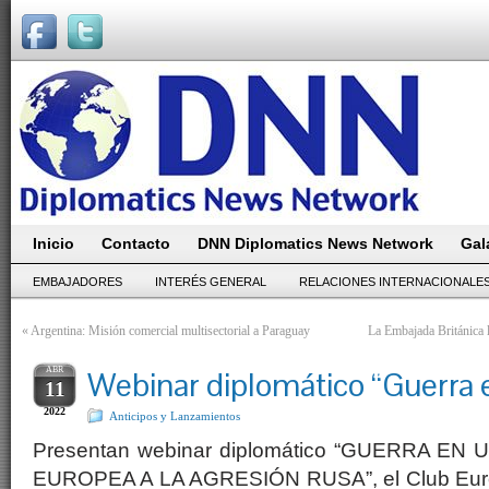
Inicio
Contacto
DNN Diplomatics News Network
Gal
EMBAJADORES
INTERÉS GENERAL
RELACIONES INTERNACIONALE
«
Argentina: Misión comercial multisectorial a Paraguay
La Embajada Británica 
ABR
Webinar diplomático “Guerra 
11
2022
Anticipos y Lanzamientos
Presentan webinar diplomático “GUERRA E
EUROPEA A LA AGRESIÓN RUSA”, el Club Europ