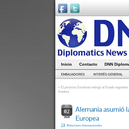
Inicio
Contacto
DNN Diploma
EMBAJADORES
INTERÉS GENERAL
«
El proyecto Eurofront entregó al Estado argentin
frontera.
JUL
Alemania asumió la
02
Europea
2020
Relaciones Internacionales