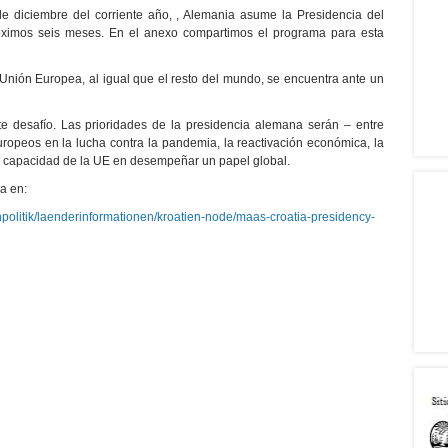
 de diciembre del corriente año, , Alemania asume la Presidencia del
óximos seis meses. En el anexo compartimos el programa para esta
nión Europea, al igual que el resto del mundo, se encuentra ante un
e desafío. Las prioridades de la presidencia alemana serán – entre
uropeos en la lucha contra la pandemia, la reactivación económica, la
 la capacidad de la UE en desempeñar un papel global.
a en:
politik/laenderinformationen/kroatien-node/maas-croatia-presidency-