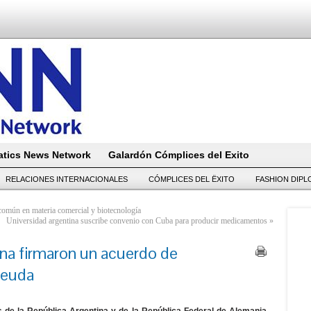
tics News Network
Galardón Cómplices del Exito
RELACIONES INTERNACIONALES
CÓMPLICES DEL ËXITO
FASHION DIP
omún en materia comercial y biotecnología
Universidad argentina suscribe convenio con Cuba para producir medicamentos
»
na firmaron un acuerdo de
deuda