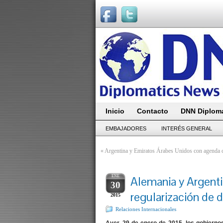
Inicio
Contacto
DNN Diploma
EMBAJADORES
INTERÉS GENERAL
«
Argentina y Emiratos Árabes Unidos con agenda c
ENE
Alemania y Argenti
30
regularización de 
2015
Relaciones Internacionales