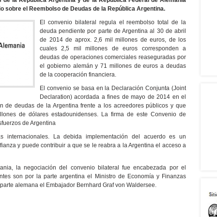
s de la República Argentina y de la República Federal de Alemania
o sobre el Reembolso de Deudas de la República Argentina.
El convenio bilateral regula el reembolso total de la
deuda pendiente por parte de Argentina al 30 de abril
de 2014 de aprox. 2,6 mil millones de euros, de los
cuales 2,5 mil millones de euros corresponden a
deudas de operaciones comerciales reaseguradas por
el gobierno alemán y 71 millones de euros a deudas
de la cooperación financiera.
El convenio se basa en la Declaración Conjunta (Joint
Declaration) acordada a fines de mayo de 2014 en el
ón de deudas de la Argentina frente a los acreedores públicos y que
illones de dólares estadounidenses. La firma de este Convenio de
fuerzos de Argentina
ras internacionales. La debida implementación del acuerdo es un
ianza y puede contribuir a que se le reabra a la Argentina el acceso a
nia, la negociación del convenio bilateral fue encabezada por el
antes son por la parte argentina el Ministro de Economía y Finanzas
 la parte alemana el Embajador Bernhard Graf von Waldersee.