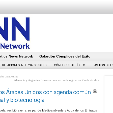
tics News Network
Galardón Cómplices del Exito
RELACIONES INTERNACIONALES
CÓMPLICES DEL ËXITO
FASHION DIP
dades pampeanas
Alemania y Argentina firmaron un acuerdo de regularización de deuda
»
tos Árabes Unidos con agenda común
al y biotecnología
quela, recibió ayer a su par de Medioambiente y Agua de los Emiratos