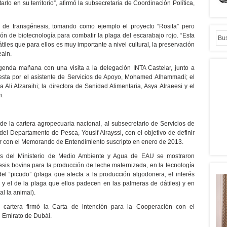
lo en su territorio”, afirmó la subsecretaria de Coordinación Política,
 de transgénesis, tomando como ejemplo el proyecto “Rosita” pero
ón de biotecnología para combatir la plaga del escarabajo rojo. “Esta
iles que para ellos es muy importante a nivel cultural, la preservación
eain.
genda mañana con una visita a la delegación INTA Castelar, junto a
esta por el asistente de Servicios de Apoyo, Mohamed Alhammadi; el
Ali Alzaraihi; la directora de Sanidad Alimentaria, Asya Alraeesi y el
i.
de la cartera agropecuaria nacional, al subsecretario de Servicios de
l Departamento de Pesca, Yousif Alrayssi, con el objetivo de definir
r con el Memorando de Entendimiento suscripto en enero de 2013.
ntes del Ministerio de Medio Ambiente y Agua de EAU se mostraron
esis bovina para la producción de leche maternizada, en la tecnología
del “picudo” (plaga que afecta a la producción algodonera, el interés
o y el de la plaga que ellos padecen en las palmeras de dátiles) y en
al la animal).
cartera firmó la Carta de intención para la Cooperación con el
 Emirato de Dubái.