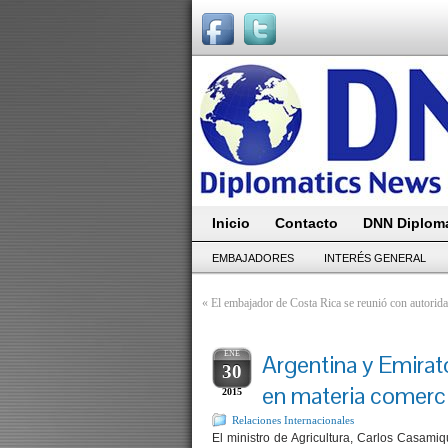
Inicio
Contacto
DNN Diploma
EMBAJADORES
INTERÉS GENERAL
«
El embajador de Costa Rica se reunió con autori
ENE
Argentina y Emira
30
en materia comerci
2015
Relaciones Internacionales
El ministro de Agricultura, Carlos Casami