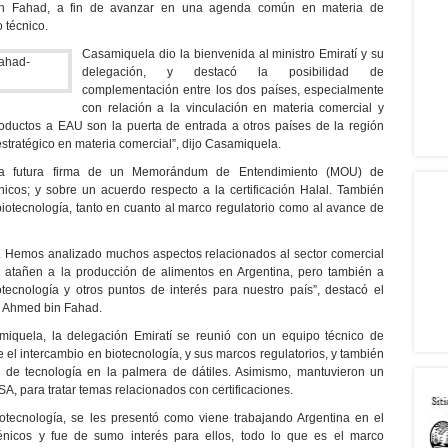
n Fahad, a fin de avanzar en una agenda común en materia de
 técnico.
Casamiquela dio la bienvenida al ministro Emiratí y su
delegación, y destacó la posibilidad de
complementación entre los dos países, especialmente
con relación a la vinculación en materia comercial y
roductos a EAU son la puerta de entrada a otros países de la región
 estratégico en materia comercial”, dijo Casamiquela.
na futura firma de un Memorándum de Entendimiento (MOU) de
cos; y sobre un acuerdo respecto a la certificación Halal. También
iotecnología, tanto en cuanto al marco regulatorio como al avance de
. Hemos analizado muchos aspectos relacionados al sector comercial
atañen a la producción de alimentos en Argentina, pero también a
tecnología y otros puntos de interés para nuestro país”, destacó el
d Ahmed bin Fahad.
amiquela, la delegación Emiratí se reunió con un equipo técnico de
el intercambio en biotecnología, y sus marcos regulatorios, y también
n de tecnología en la palmera de dátiles. Asimismo, mantuvieron un
, para tratar temas relacionados con certificaciones.
iotecnología, se les presentó como viene trabajando Argentina en el
nicos y fue de sumo interés para ellos, todo lo que es el marco