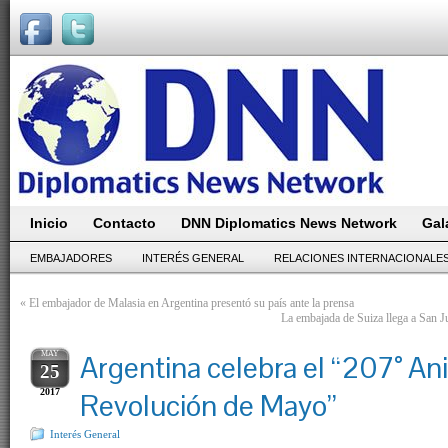
Inicio
Contacto
DNN Diplomatics News Network
Gal
EMBAJADORES
INTERÉS GENERAL
RELACIONES INTERNACIONALE
«
El embajador de Malasia en Argentina presentó su país ante la prensa
La embajada de Suiza llega a San Ju
MAY
Argentina celebra el “207° Ani
25
2017
Revolución de Mayo”
Interés General