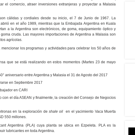
tar el comercio, atraer inversiones extranjeras y proyectar a Malasia
 son cálidas y cordiales desde su inicio, el 7 de Junio de 1967. La
abrió en el año 1989, mientras que la Embajada Argentina en Kuala
an a la Argentina son electrónicos, de goma, equipamiento óptico y
 y goma cruda. Las mayores importaciones de Argentina a Malasia son
ctos agrícolas.
a mencionar los programas y actividades para celebrar los 50 años de
ensa que se está realizando en estos momentos (Martes 23 de mayo
 aniversario entre Argentina y Malasia el 31 de Agosto del 2017
brarse en Septiembre 2017
mbajador en CARI
o con el día ASEAN y finalmente, la creación del Consejo de Negocios
Petronas en la exploración de
shale oil
en el yacimiento Vaca Muerta
SD 550 millones.
nt Argentina (PLA) cuya planta se ubica en Ezpeleta. PLA es la
uir lubricantes en toda Argentina.