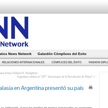
tics News Network
Galardón Cómplices del Exito
RELACIONES INTERNACIONALES
CÓMPLICES DEL ËXITO
FASHION DIP
para la beca Hubert H. Humphrey
Argentina celebra el “207° Aniversario de la Revolución de Mayo”
»
lasia en Argentina presentó su país