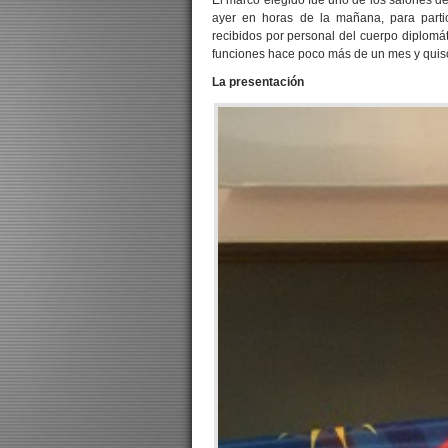
El marco elegido fue uno de los salones d
ayer en horas de la mañana, para partic
recibidos por personal del cuerpo diplom
funciones hace poco más de un mes y quiso
La presentación