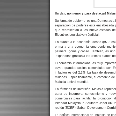
Un dato no menor y para destacar! Malasi
Su forma de gobierno, es una Democracia P
separación de poderes está encabezada p
que representan a los nueve estados de 
Ejecutivo, Legislativo y Judicial.
En cuanto a la economía, desde q970, est
prima a una economía emergente multise
palmera, goma y cacao. También, es uno d
expandirse gracias a los últimos planes de
El comercio internacional es muy importan
cuyos grandes socios comerciales son Es
inflación es del 2,1%. La tasa de desemp
millones. Específicamente, el comercio de
Malasia a nivel mundial.
En términos de inversión, Malasia represe
gana de incorporar conocimiento y nueva
comerciales para facilitar la promoción 
Iskandar Malaysia in Southern Johor (IR
región (ECER), Sabah Development Corrid
La política internacional de Malasia se co