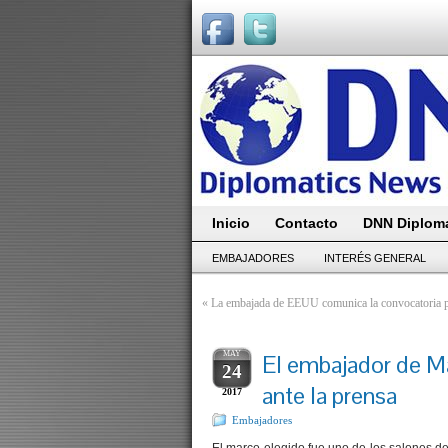
Inicio
Contacto
DNN Diploma
EMBAJADORES
INTERÉS GENERAL
«
La embajada de EEUU comunica la convocatoria 
MAY
El embajador de Ma
24
ante la prensa
2017
Embajadores