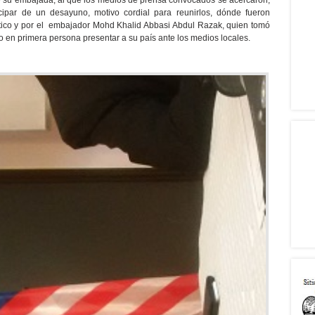
e su embajada, al que los medios de prensa convocados se acercaron,
ipar de un desayuno, motivo cordial para reunirlos, dónde fueron
ático y por el embajador Mohd Khalid Abbasi Abdul Razak, quien tomó
 en primera persona presentar a su país ante los medios locales.