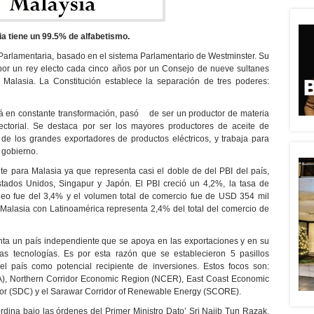
a tiene un 99.5% de alfabetismo.
arlamentaria, basado en el sistema Parlamentario de Westminster. Su
or un rey electo cada cinco años por un Consejo de nueve sultanes
Malasia. La Constitución establece la separación de tres poderes:
á en constante transformación, pasó de ser un productor de materia
ctorial. Se destaca por ser los mayores productores de aceite de
e los grandes exportadores de productos eléctricos, y trabaja para
 gobierno.
te para Malasia ya que representa casi el doble de del PBI del país,
tados Unidos, Singapur y Japón. El PBI creció un 4,2%, la tasa de
leo fue del 3,4% y el volumen total de comercio fue de USD 354 mil
 Malasia con Latinoamérica representa 2,4% del total del comercio de
nta un país independiente que se apoya en las exportaciones y en su
s tecnologías. Es por esta razón que se establecieron 5 pasillos
del país como potencial recipiente de inversiones. Estos focos son:
DA), Northern Corridor Economic Region (NCER), East Coast Economic
or (SDC) y el Sarawar Corridor of Renewable Energy (SCORE).
ordina bajo las órdenes del Primer Ministro Dato’ Sri Najib Tun Razak,