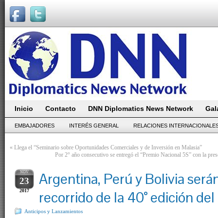
Inicio
Contacto
DNN Diplomatics News Network
Gal
EMBAJADORES
INTERÉS GENERAL
RELACIONES INTERNACIONALE
«
Llega el “Seminario sobre Oportunidades Comerciales y de Inversión en Malasia”
Por 2° año consecutivo se entregó el “Premio Nacional 5S” con la pres
NOV
Argentina, Perú y Bolivia será
23
2017
recorrido de la 40° edición de
Anticipos y Lanzamientos